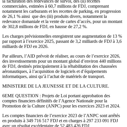
la facturation des redevances de survol, des (ii) recettes
commerciales, estimées à 60,7 millions de FDJ, comprenant
notamment les carburants et les recettes de parking, en progression
de 26,1 % ainsi que des (iii) produits divers, notamment la
redevance domaniale et la vente de cartes d’accès, pour un montant
de 302,8 millions de FDJ, en hausse de 27,2 %.
Les charges prévisionnelles enregistrent une augmentation de 13 %
par rapport à l’exercice 2025, passant de 3,2 milliards de FDJ à 3,6
milliards de FDJ en 2026.
Par ailleurs, l’AID prévoit de réaliser, au cours de l’exercice 2026,
des investissements pour un montant global d’environ 440 millions
de FDJ, destinés principalement à la réhabilitation des chaussées
aéronautiques, à l’acquisition de logiciels et d’équipements
informatiques, ainsi qu’à l’achat de matériels de transport.
MINISTERE DE LA JEUNESSE ET DE LA CULTURE.
6EME QUESTION : Projets de Loi portant approbation des
comptes financiers définitifs de l’Agence Nationale pour la
Promotion de la Culture (ANPC) pour les exercices 2023 et 2024.
Les comptes financiers de l’exercice 2023 de l’ANPC sont arrêtés
en produits à 349 716 517 FDJ et en charges à 297 233 091 FDJ
avec un résultat excédentaire de 52 483 426 FDJ