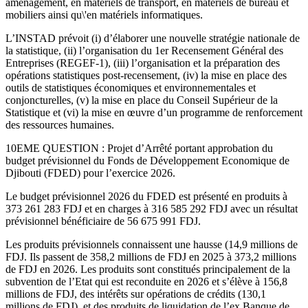
aménagement, en matériels de transport, en matériels de bureau et
mobiliers ainsi qu\'en matériels informatiques.
L’INSTAD prévoit (i) d’élaborer une nouvelle stratégie nationale de
la statistique, (ii) l’organisation du 1er Recensement Général des
Entreprises (REGEF-1), (iii) l’organisation et la préparation des
opérations statistiques post-recensement, (iv) la mise en place des
outils de statistiques économiques et environnementales et
conjoncturelles, (v) la mise en place du Conseil Supérieur de la
Statistique et (vi) la mise en œuvre d’un programme de renforcement
des ressources humaines.
10EME QUESTION : Projet d’Arrêté portant approbation du
budget prévisionnel du Fonds de Développement Economique de
Djibouti (FDED) pour l’exercice 2026.
Le budget prévisionnel 2026 du FDED est présenté en produits à
373 261 283 FDJ et en charges à 316 585 292 FDJ avec un résultat
prévisionnel bénéficiaire de 56 675 991 FDJ.
Les produits prévisionnels connaissent une hausse (14,9 millions de
FDJ. Ils passent de 358,2 millions de FDJ en 2025 à 373,2 millions
de FDJ en 2026. Les produits sont constitués principalement de la
subvention de l’Etat qui est reconduite en 2026 et s’élève à 156,8
millions de FDJ, des intérêts sur opérations de crédits (130,1
millions de FDJ), et des produits de liquidation de l’ex Banque de