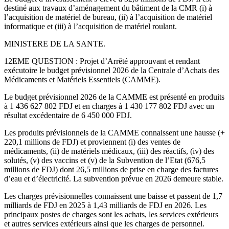
destiné aux travaux d’aménagement du bâtiment de la CMR (i) à
l’acquisition de matériel de bureau, (ii) à l’acquisition de matériel
informatique et (iii) à l’acquisition de matériel roulant.
MINISTERE DE LA SANTE.
12EME QUESTION : Projet d’Arrêté approuvant et rendant
exécutoire le budget prévisionnel 2026 de la Centrale d’Achats des
Médicaments et Matériels Essentiels (CAMME).
Le budget prévisionnel 2026 de la CAMME est présenté en produits
à 1 436 627 802 FDJ et en charges à 1 430 177 802 FDJ avec un
résultat excédentaire de 6 450 000 FDJ.
Les produits prévisionnels de la CAMME connaissent une hausse (+
220,1 millions de FDJ) et proviennent (i) des ventes de
médicaments, (ii) de matériels médicaux, (iii) des réactifs, (iv) des
solutés, (v) des vaccins et (v) de la Subvention de l’Etat (676,5
millions de FDJ) dont 26,5 millions de prise en charge des factures
d’eau et d’électricité. La subvention prévue en 2026 demeure stable.
Les charges prévisionnelles connaissent une baisse et passent de 1,7
milliards de FDJ en 2025 à 1,43 milliards de FDJ en 2026. Les
principaux postes de charges sont les achats, les services extérieurs
et autres services extérieurs ainsi que les charges de personnel.