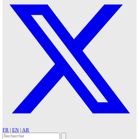
FR
|
EN
|
AR