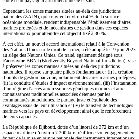
cadre d’un paysage marin interconnecté et sain.
Cependant, les zones marines situées au-delà des juridictions
nationales (ZAJN), qui couvrent environ 64 % de la surface
océanique mondiale, rendent indispensable l’établissement d’aires
marines protégées et de mécanismes de gestion dans ces espaces
internationaux pour atteindre cet objectif fixé à 30 %.
À cet effet, un nouvel accord international relatif à la Convention
des Nations Unies sur le droit de la mer, a été adopté le 19 juin 2023
au siège des Nations Unies. Ce traité, également désigné sous
l\'acronyme BBNJ (Biodiversity Beyond National Jurisdiction), vise
à préserver les zones marines situées au-delà des juridictions
nationales. Il repose sur quatre piliers fondamentaux : (i) la création
d’outils de gestion par zone, notamment des aires marines protégées,
(ii) la conduite d’études d’impact environnemental, (iii) l’instauration
d’un régime d’accès aux ressources génétiques marines et aux
connaissances traditionnelles associées détenues par les
communautés autochtones, le partage juste et équitable des
avantages issus de leur utilisation et (iv) le transfert de technologies
marines vers les pays en développement ainsi que le renforcement
de leurs capacités.
La République de Djibouti, dotée d’un littoral de 372 km et d’un
espace maritime d’environ 7 200 km², réaffirme son engagement en
faveur de la mise en œuvre nationale des instruments internationaux