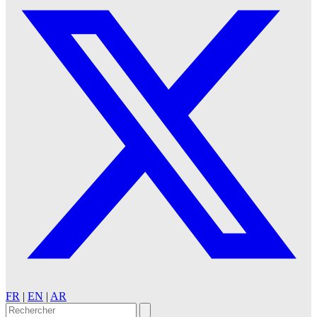
FR
|
EN
|
AR