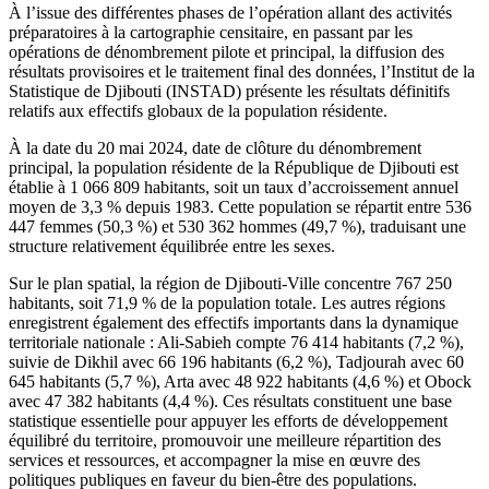
À l’issue des différentes phases de l’opération allant des activités
préparatoires à la cartographie censitaire, en passant par les
opérations de dénombrement pilote et principal, la diffusion des
résultats provisoires et le traitement final des données, l’Institut de la
Statistique de Djibouti (INSTAD) présente les résultats définitifs
relatifs aux effectifs globaux de la population résidente.
À la date du 20 mai 2024, date de clôture du dénombrement
principal, la population résidente de la République de Djibouti est
établie à 1 066 809 habitants, soit un taux d’accroissement annuel
moyen de 3,3 % depuis 1983. Cette population se répartit entre 536
447 femmes (50,3 %) et 530 362 hommes (49,7 %), traduisant une
structure relativement équilibrée entre les sexes.
Sur le plan spatial, la région de Djibouti-Ville concentre 767 250
habitants, soit 71,9 % de la population totale. Les autres régions
enregistrent également des effectifs importants dans la dynamique
territoriale nationale : Ali-Sabieh compte 76 414 habitants (7,2 %),
suivie de Dikhil avec 66 196 habitants (6,2 %), Tadjourah avec 60
645 habitants (5,7 %), Arta avec 48 922 habitants (4,6 %) et Obock
avec 47 382 habitants (4,4 %). Ces résultats constituent une base
statistique essentielle pour appuyer les efforts de développement
équilibré du territoire, promouvoir une meilleure répartition des
services et ressources, et accompagner la mise en œuvre des
politiques publiques en faveur du bien-être des populations.