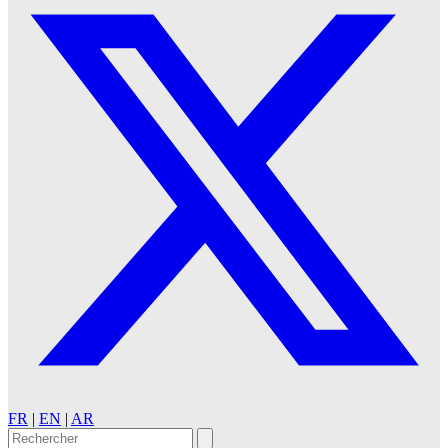
FR
|
EN
|
AR