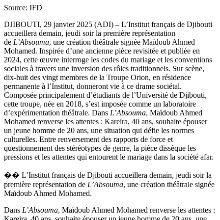
Source: IFD
DJIBOUTI, 29 janvier 2025 (ADI) – L’Institut français de Djibouti
accueillera demain, jeudi soir la première représentation
de
L’Absouma
, une création théâtrale signée Maïdoub Ahmed
Mohamed. Inspirée d’une ancienne pièce revisitée et publiée en
2024, cette œuvre interroge les codes du mariage et les conventions
sociales à travers une inversion des rôles traditionnels. Sur scène,
dix-huit des vingt membres de la Troupe Orion, en résidence
permanente à l’Institut, donneront vie à ce drame sociétal.
Composée principalement d’étudiants de l’Université de Djibouti,
cette troupe, née en 2018, s’est imposée comme un laboratoire
d’expérimentation théâtrale. Dans
L’Absouma
, Maïdoub Ahmed
Mohamed renverse les attentes : Kareira, 40 ans, souhaite épouser
un jeune homme de 20 ans, une situation qui défie les normes
culturelles. Entre renversement des rapports de force et
questionnement des stéréotypes de genre, la pièce dissèque les
pressions et les attentes qui entourent le mariage dans la société afar.
�� L’Institut français de Djibouti accueillera demain, jeudi soir la
première représentation de
L’Absouma
, une création théâtrale signée
Maïdoub Ahmed Mohamed.
Dans
L’Absouma
, Maïdoub Ahmed Mohamed renverse les attentes :
Kareira, 40 ans, souhaite épouser un jeune homme de 20 ans, une