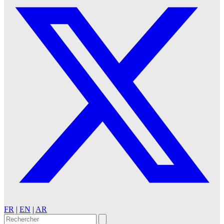
FR
|
EN
|
AR