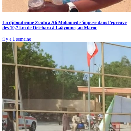
La djiboutienne Zouhra Ali Mohamed s’impose dans l’épreuve
des 10,7 km de Deichara à Laâyoune, au Maroc
il y a 1 semaine