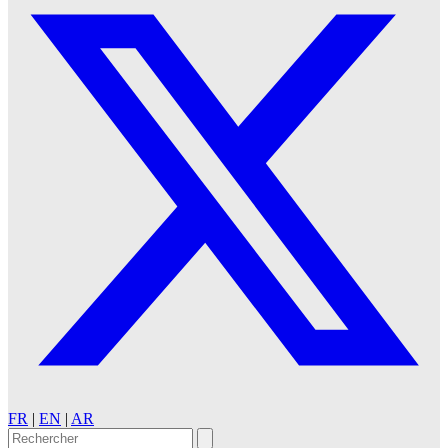
FR
|
EN
|
AR