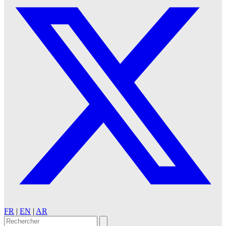
FR
|
EN
|
AR