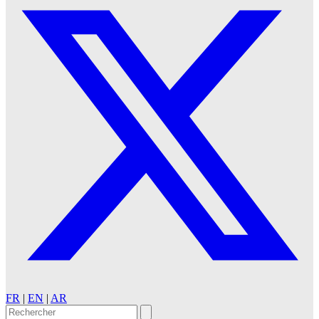
FR
|
EN
|
AR