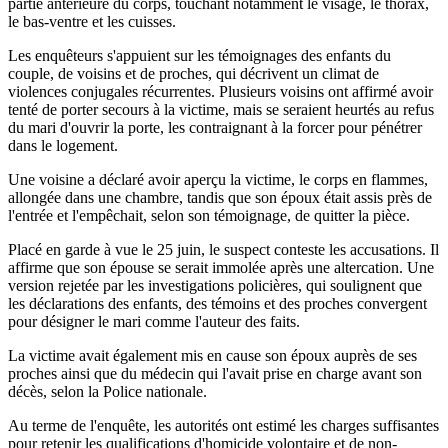
partie antérieure du corps, touchant notamment le visage, le thorax,
le bas-ventre et les cuisses.
Les enquêteurs s'appuient sur les témoignages des enfants du
couple, de voisins et de proches, qui décrivent un climat de
violences conjugales récurrentes. Plusieurs voisins ont affirmé avoir
tenté de porter secours à la victime, mais se seraient heurtés au refus
du mari d'ouvrir la porte, les contraignant à la forcer pour pénétrer
dans le logement.
Une voisine a déclaré avoir aperçu la victime, le corps en flammes,
allongée dans une chambre, tandis que son époux était assis près de
l'entrée et l'empêchait, selon son témoignage, de quitter la pièce.
Placé en garde à vue le 25 juin, le suspect conteste les accusations. Il
affirme que son épouse se serait immolée après une altercation. Une
version rejetée par les investigations policières, qui soulignent que
les déclarations des enfants, des témoins et des proches convergent
pour désigner le mari comme l'auteur des faits.
La victime avait également mis en cause son époux auprès de ses
proches ainsi que du médecin qui l'avait prise en charge avant son
décès, selon la Police nationale.
Au terme de l'enquête, les autorités ont estimé les charges suffisantes
pour retenir les qualifications d'homicide volontaire et de non-