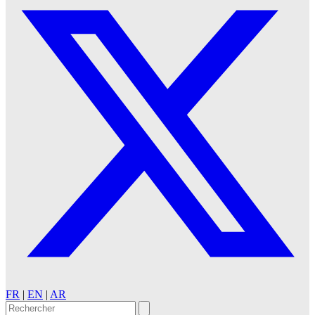
FR
|
EN
|
AR