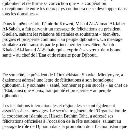
djiboutien et réaffirme sa conviction que « la coopération
exceptionnelle entre les deux pays continuera de se développer dans
tous les domaines ».
Dans le même esprit, l’émir du Koweït, Mishal Al-Ahmad Al-Jaber
Al-Sabah, a fait parvenir un message de félicitations au président
Guelleh, saluant les relations bilatérales et souhaitant « bien-être,
progrès et prospérité continus » au peuple djiboutien. Un message
similaire a été transmis par le prince héritier koweïtien, Sabah
Khaled Al-Hamad Al-Sabah, qui a exprimé ses vœux de « bonne
santé » au chef de l’Etat et de réussite pour Djibouti.
De son côté, le président de l’Ouzbékistan, Shavkat Mirziyoyev, a
également adressé une lettre de félicitations à son homologue
djiboutien. Il y souhaite « santé, bonheur et plein succès » au chef de
l’Etat, ainsi que « paix, tranquillité et prospérité » au peuple
djiboutien.
Les institutions internationales et régionales se sont également
associées à ces messages. Le secrétaire général de l’Organisation de
la coopération islamique, Hissein Brahim Taha, a adressé ses
félicitations officielles à l’occasion de la fête nationale, saluant au
passage le rôle de Djibouti dans la promotion de « l’action islamique