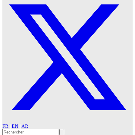
FR
|
EN
|
AR