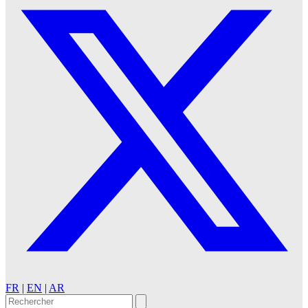
FR
|
EN
|
AR