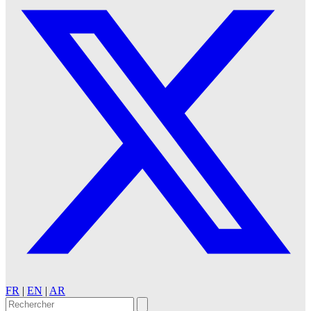
FR
|
EN
|
AR