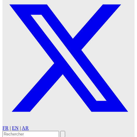
FR
|
EN
|
AR