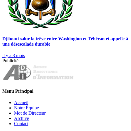
Djibouti salue la trêve entre Washington et Téhéran et appelle à
une désescalade durable
il y a 3 mois
Publicité
Menu Principal
Accueil
Notre Équipe
Mot de Directeur
Archive
Contact