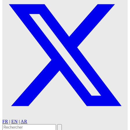
FR
|
EN
|
AR