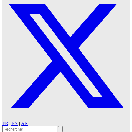
FR
|
EN
|
AR