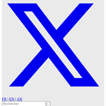
FR
|
EN
|
AR