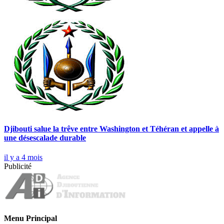
Djibouti salue la trêve entre Washington et Téhéran et appelle à
une désescalade durable
il y a 4 mois
Publicité
Menu Principal