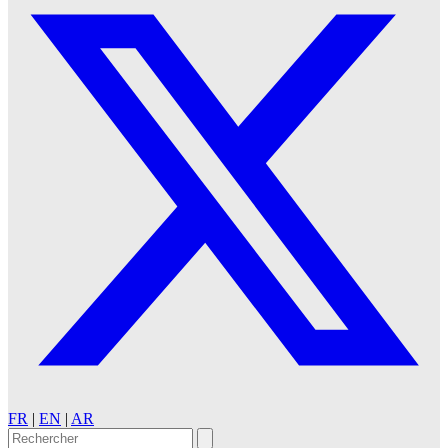
FR
|
EN
|
AR