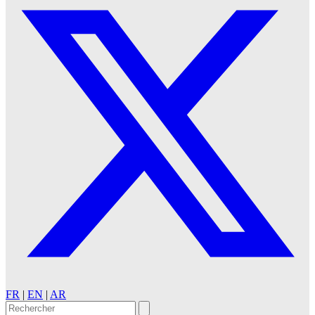
FR
|
EN
|
AR