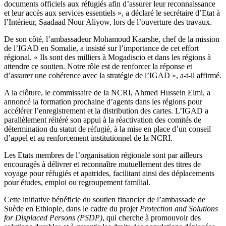
documents officiels aux réfugiés afin d’assurer leur reconnaissance
et leur accès aux services essentiels », a déclaré le secrétaire d’Etat à
l’Intérieur, Saadaad Nour Aliyow, lors de l’ouverture des travaux.
De son côté, l’ambassadeur Mohamoud Kaarshe, chef de la mission
de l’IGAD en Somalie, a insisté sur l’importance de cet effort
régional. « Ils sont des milliers à Mogadiscio et dans les régions à
attendre ce soutien. Notre rôle est de renforcer la réponse et
d’assurer une cohérence avec la stratégie de l’IGAD », a-t-il affirmé.
A la clôture, le commissaire de la NCRI, Ahmed Hussein Elmi, a
annoncé la formation prochaine d’agents dans les régions pour
accélérer l’enregistrement et la distribution des cartes. L’IGAD a
parallèlement réitéré son appui à la réactivation des comités de
détermination du statut de réfugié, à la mise en place d’un conseil
d’appel et au renforcement institutionnel de la NCRI.
Les Etats membres de l’organisation régionale sont par ailleurs
encouragés à délivrer et reconnaître mutuellement des titres de
voyage pour réfugiés et apatrides, facilitant ainsi des déplacements
pour études, emploi ou regroupement familial.
Cette initiative bénéficie du soutien financier de l’ambassade de
Suède en Ethiopie, dans le cadre du projet
Protection and Solutions
for Displaced Persons (PSDP)
, qui cherche à promouvoir des