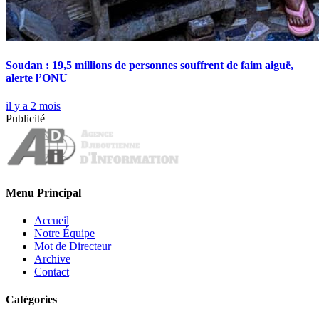
Soudan : 19,5 millions de personnes souffrent de faim aiguë,
alerte l’ONU
il y a 2 mois
Publicité
Menu Principal
Accueil
Notre Équipe
Mot de Directeur
Archive
Contact
Catégories