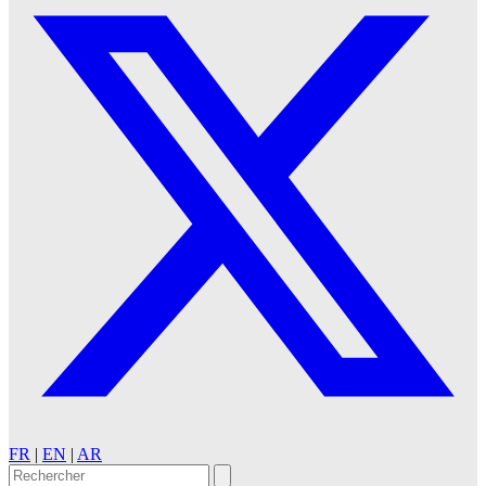
FR
|
EN
|
AR