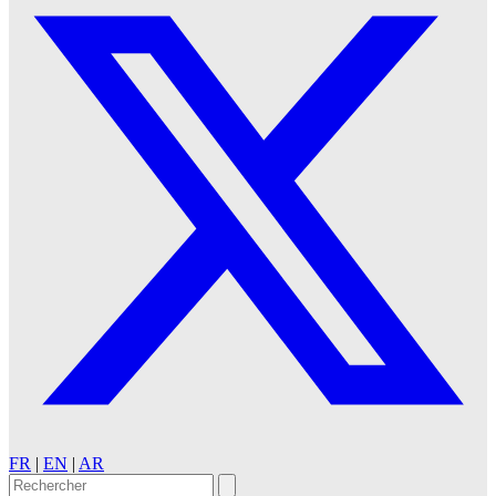
FR
|
EN
|
AR