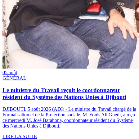
05 août
GÉNÉRAL
Le ministre du Travail reçoit le coordonnateur
résident du Système des Nations Unies à Djibouti
DJIBOUTI, 5 août 2026 (ADI) - Le ministre du Travail chargé de la
Formalisation et de la Protection sociale, M. Yonis Ali Guedi, a reçu
ce mercredi M. José Barahona, coordonnateur résident du Système
des Nations Unies à Djibouti.
LIRE LA SUITE