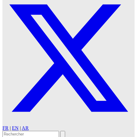
FR
|
EN
|
AR