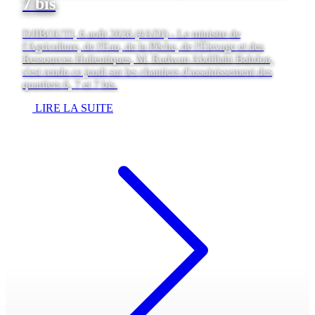
7 bis
DJIBOUTI, 6 août 2026 (#ADI) - Le ministre de
l'Agriculture, de l'Eau, de la Pêche, de l'Élevage et des
Ressources Halieutiques, M. Radwan Abdillahi Bahdon,
s'est rendu ce jeudi sur les chantiers d'assainissement des
quartiers 6, 7 et 7 bis.
LIRE LA SUITE